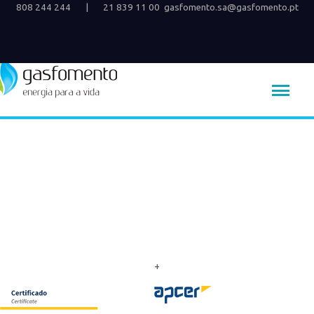
808 244 244
|
21 839 11 00
gasfomento.sa@gasfomento.pt
+