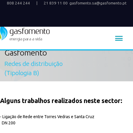
808 244 244
|
21 839 11 00
gasfomento.sa@gasfomento.pt
Gasfomento
Redes de distribuição
(Tipologia B)
Alguns trabalhos realizados neste sector:
- Ligação de Rede entre Torres Vedras e Santa Cruz
DN 200